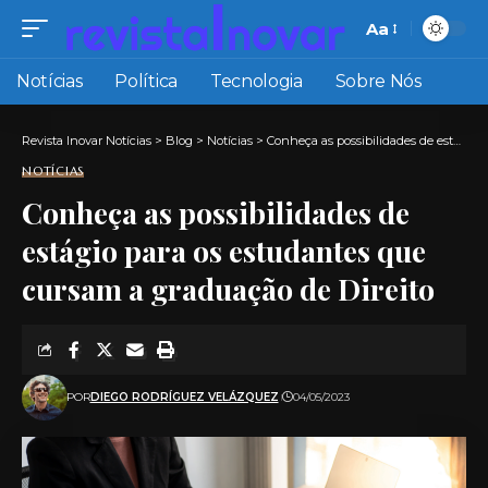
Aa
Font
Resizer
Notícias
Política
Tecnologia
Sobre Nós
Revista Inovar Notícias
>
Blog
>
Notícias
>
Conheça as possibilidades de estágio para os estudantes que cursam a graduação de Direito
NOTÍCIAS
Conheça as possibilidades de
estágio para os estudantes que
cursam a graduação de Direito
POR
DIEGO RODRÍGUEZ VELÁZQUEZ
04/05/2023