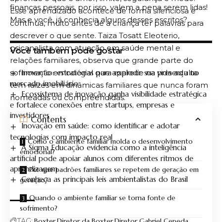
finanças pessoais, por isso, valem a pena serem lidas!
Esse aprendizado acontece de forma silenciosa e
Mas e você, já conhecia alguns desses escritos?
contínua, muito antes de a criança ter palavras para
descrever o que sente. Taiza Tosatt Eleoterio,
psicanalista com atuação em saúde mental e
Você também pode gostar
relações familiares, observa que grande parte do
Inovação: estratégias para explodir sua presença no
sofrimento emocional que aparece na vida adulta
mercado imobiliário
tem raízes em dinâmicas familiares que nunca foram
Ecossistema de inovação ganha visibilidade estratégica
nomeadas ou compreendidas.
e fortalece conexões entre startups, empresas e
investidores
Contents
Inovação em saúde: como identificar e adotar
tecnologias com impacto real
Como o ambiente familiar molda o desenvolvimento
A Sigma Educação evidencia como a inteligência
emocional?
artificial pode apoiar alunos com diferentes ritmos de
aprendizagem
Por que padrões familiares se repetem de geração em
Conheça as principais leis ambientalistas do Brasil
geração?
Quando o ambiente familiar se torna fonte de
sofrimento?
TAG:
Boxter
Diretor da Boxter
Diretor Gabriel Cepeda