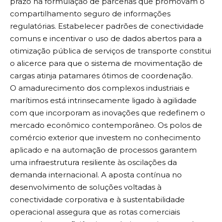
prazo na formulação de parcerias que promovam o
que valorizam protagonismo do aluno, pensamento
compartilhamento seguro de informações
crítico e uso inteligente da tecnologia. Esse
regulatórias. Estabelecer padrões de conectividade
movimento não significa a substituição do professor,
comuns e incentivar o uso de dados abertos para a
mas sim a ampliação de suas ferramentas de trabalho
otimização pública de serviços de transporte constitui
e de sua capacidade de engajamento com os
o alicerce para que o sistema de movimentação de
estudantes.
cargas atinja patamares ótimos de coordenação.
Nesse contexto, a participação de instituições de
O amadurecimento dos complexos industriais e
ensino em eventos de inovação educacional tem
marítimos está intrinsecamente ligado à agilidade
desempenhado papel estratégico. Esses encontros
com que incorporam as inovações que redefinem o
funcionam como espaços de atualização, troca de
mercado econômico contemporâneo. Os polos de
experiências e contato com soluções tecnológicas
comércio exterior que investem no conhecimento
aplicadas à educação. A partir dessas vivências,
CONTINUAR LENDO
aplicado e na automação de processos garantem
escolas e colégios passam a incorporar novas práticas
uma infraestrutura resiliente às oscilações da
que tornam o processo de aprendizagem mais
demanda internacional. A aposta contínua no
dinâmico, interativo e alinhado às demandas do
desenvolvimento de soluções voltadas à
século 21.
conectividade corporativa e à sustentabilidade
A tecnologia educacional, quando bem aplicada, não
operacional assegura que as rotas comerciais
se limita ao uso de dispositivos digitais em sala de