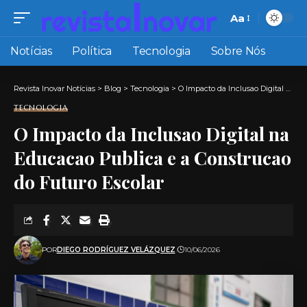
Aa
Font
Resizer
Notícias
Política
Tecnologia
Sobre Nós
Revista Inovar Notícias
>
Blog
>
Tecnologia
>
O Impacto da Inclusao Digital na Educacao Publica e a Construcao do Futuro Escolar
TECNOLOGIA
O Impacto da Inclusao Digital na
Educacao Publica e a Construcao
do Futuro Escolar
POR
DIEGO RODRÍGUEZ VELÁZQUEZ
10/06/2026