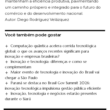
mantenham a eficiência produtiva, pavimentando
aula. Ela envolve a integração de plataformas de
um caminho próspero e integrado para o futuro do
aprendizagem, sistemas de gestão escolar, recursos
comércio e do desenvolvimento nacional.
de inteligência artificial e metodologias que
A Revista Inovar é o seu guia completo para um mundo
Autor: Diego Rodríguez Velázquez
em constante evolução. Nossas notícias abrangem desde
estimulam a participação ativa dos alunos. Esse
as últimas descobertas científicas e avanços tecnológicos
conjunto de ferramentas contribui para personalizar
até os principais acontecimentos políticos e sociais do
o ensino, respeitando o ritmo individual de cada
Você também pode gostar
Brasil e do mundo.
estudante e ampliando as possibilidades de
Computação quântica acelera corrida tecnológica
desenvolvimento.
global: o que os avanços recentes significam para
Um dos principais benefícios da inovação na
A rotina de decisões que molda a atuação de
inovação e empresas brasileiras?
educação é a melhoria do engajamento dos alunos.
um juiz de direito
Inovação e tecnologia: diferenças e como se
Ambientes de aprendizagem mais interativos
complementam
NOTÍCIAS
tendem a despertar maior interesse, facilitando a
Maior evento de tecnologia e inovação do Brasil vai
compreensão de conteúdos complexos. Além disso,
chegar a São Paulo
Biometria e liveness detection: como a Vert
Paraná se destaca no Brasil Gov Summit 2026:
o uso de recursos digitais permite que o aprendizado
Analytics confirma identidade real no mundo
inovação tecnológica impulsiona gestão pública eficiente
remoto
ultrapasse os limites físicos da sala de aula,
Inovação, tecnologia e negócios estarão presentes
possibilitando acesso a conteúdos complementares
NOTÍCIAS
durante o Siará
e experiências mais amplas.
Outro aspecto relevante é a preparação dos