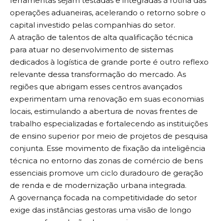
ferramentas sejam testadas e integradas à rotina das
A incorporação de inovação e tecnologia no
operações aduaneiras, acelerando o retorno sobre o
ambiente educacional vem se consolidando como
capital investido pelas companhias do setor.
uma das principais transformações do setor nos
A atração de talentos de alta qualificação técnica
últimos anos. Instituições de ensino que buscam
para atuar no desenvolvimento de sistemas
atualização constante têm percebido que o
dedicados à logística de grande porte é outro reflexo
aprendizado contemporâneo exige muito mais do
relevante dessa transformação do mercado. As
que métodos tradicionais, envolvendo novas
regiões que abrigam esses centros avançados
ferramentas digitais, metodologias ativas e uma visão
experimentam uma renovação em suas economias
mais integrada do processo pedagógico. Este artigo
locais, estimulando a abertura de novas frentes de
analisa como a adoção de tecnologias educacionais
trabalho especializadas e fortalecendo as instituições
está redefinindo o ensino, quais impactos essa
de ensino superior por meio de projetos de pesquisa
mudança gera na formação dos alunos e por que
conjunta. Esse movimento de fixação da inteligência
eventos especializados em educação têm se tornado
técnica no entorno das zonas de comércio de bens
catalisadores desse movimento.
essenciais promove um ciclo duradouro de geração
A educação contemporânea vive um momento de
de renda e de modernização urbana integrada.
transição estrutural. O modelo baseado
A governança focada na competitividade do setor
exclusivamente na transmissão de conteúdo está
exige das instâncias gestoras uma visão de longo
sendo gradualmente substituído por abordagens