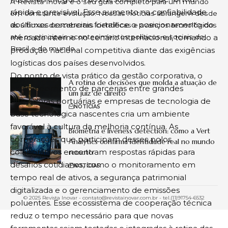
ensino no Brasil
rápida e previsível. Esse aumento na confiabilidade
dos fluxos comerciais fortalece o posicionamento do
mercado interno no cenário internacional, tornando a
produção nacional competitiva diante das exigências
POR
DIEGO RODRÍGUEZ VELÁZQUEZ
14/05/2026
logísticas dos países desenvolvidos.
Do ponto de vista prático da gestão corporativa, o
estabelecimento de parcerias entre grandes
operadoras portuárias e empresas de tecnologia de
base tecnológica nascentes cria um ambiente
favorável à cultura da melhoria contínua. As
corporações que participam desses polos
colaborativos encontram respostas rápidas para
desafios cotidianos, como o monitoramento em
tempo real de ativos, a segurança patrimonial
digitalizada e o gerenciamento de emissões
Inovação na educação: como tecnologia e novas metodologias
poluentes. Esse ecossistema de cooperação técnica
estão redefinindo o futuro do ensino no Brasil
reduz o tempo necessário para que novas