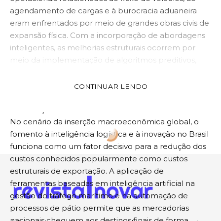
agendamento de cargas e à burocracia aduaneira
eram enfrentados por meio de grandes obras civis de
expansão física. Com a incorporação de abordagens
inteligentes, as melhorias estruturais ocorrem por
meio da implementação de algoritmos preditivos,
conectividade avançada e processamento de dados
digitais, que maximizam a capacidade da
CONTINUAR LENDO
infraestrutura já existente sem a necessidade de
intervenções territoriais onerosas.
No cenário da inserção macroeconômica global, o
fomento à inteligência logística e à inovação no Brasil
Revista Inovar Notícias
>
Blog
>
Tecnologia
>
Inovação na educação: como tecnologia e novas metodologias estão redefinindo o futuro do ensino no Brasil
funciona como um fator decisivo para a redução dos
TECNOLOGIA
custos conhecidos popularmente como custos
Inovação na educação: como
estruturais de exportação. A aplicação de
ferramentas baseadas em inteligência artificial na
tecnologia e novas metodologias
gestão do tráfego marítimo e na automação de
estão redefinindo o futuro do
processos de pátio permite que as mercadorias
nacionais cheguem aos destinos finais de forma