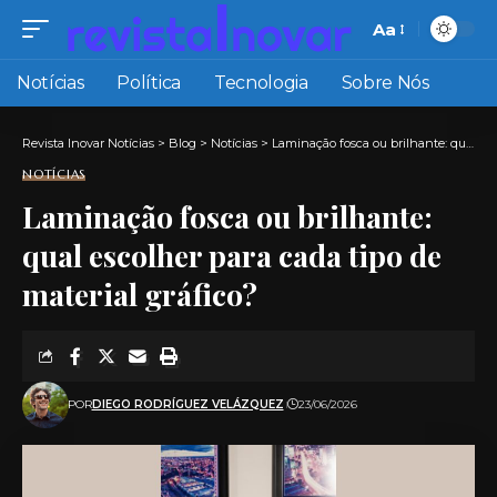
Aa
Font
Resizer
Notícias
Política
Tecnologia
Sobre Nós
Revista Inovar Notícias
>
Blog
>
Notícias
>
Laminação fosca ou brilhante: qual escolher para cada tipo de material gráfico?
NOTÍCIAS
Laminação fosca ou brilhante:
qual escolher para cada tipo de
material gráfico?
POR
DIEGO RODRÍGUEZ VELÁZQUEZ
23/06/2026