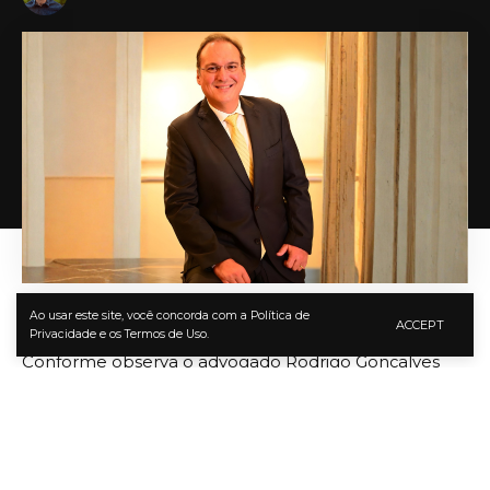
Rodrigo Gonçalves Pimentel
Ao usar este site, você concorda com a Política de
ACCEPT
Privacidade e os Termos de Uso.
Conforme observa o advogado Rodrigo Gonçalves
Pimentel, durante muito tempo, a proteção
patrimonial esteve associada principalmente à ideia
de reduzir riscos. A lógica parecia simples: quanto
mais protegido estivesse o patrimônio, menor seria