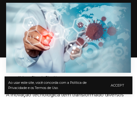
o Ministério da Saúde impulsiona sistemas mais inteligentes
no Brasil
Saiba por que o tênis é o melhor esporte para o seu
sistema circulatório
Brazil Aprove Código de Justiça para Combater
Criminalidade Ambiental: Notícias
Porto de Santos dá passo estratégico rumo à inovação
com rede privativa 5G
O advogado Rodrigo Gonçalves Pimentel analisa o
conceito de patrimônio antifrágil
Kelsem Ricardo Rios Lima
Ao usar este site, você concorda com a Política de
ACCEPT
FACEBOOK
Privacidade e os Termos de Uso.
A inovação tecnológica tem transformado diversos
setores, mas poucos têm sentido os impactos de
maneira tão significativa quanto o setor da saúde. De
acordo com o conhecedor do ecossistema
empreendedor
Kelsem Ricardo Rios Lima
, as
startups voltadas para soluções médicas vêm