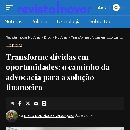
Aa
Font
Resizer
Notícias
Política
Tecnologia
Sobre Nós
Revista Inovar Notícias
>
Blog
>
Notícias
>
Transforme dívidas em oportunidades: o caminho da advocacia para a solução financeira
NOTÍCIAS
Transforme dívidas em
oportunidades: o caminho da
advocacia para a solução
financeira
POR
DIEGO RODRÍGUEZ VELÁZQUEZ
09/06/2025