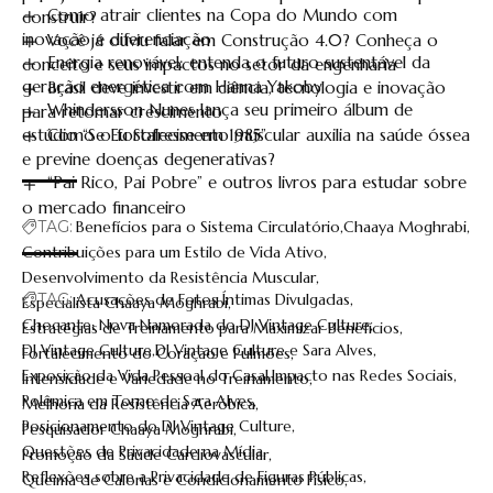
Como atrair clientes na Copa do Mundo com
construir?
inovação e diferenciação
Você já ouviu falar em Construção 4.0? Conheça o
Energia renovável: entenda o futuro sustentável da
conceito e seus impactos no setor da engenharia
geração energética com Hanna Yakoby
Brasil deve investir em ciência, tecnologia e inovação
Whindersson Nunes lança seu primeiro álbum de
para retomar crescimento
estúdio “Se Eu Sofresse em 1985”
Como o fortalecimento muscular auxilia na saúde óssea
e previne doenças degenerativas?
“Pai Rico, Pai Pobre” e outros livros para estudar sobre
o mercado financeiro
TAG:
Benefícios para o Sistema Circulatório
Chaaya Moghrabi
Contribuições para um Estilo de Vida Ativo
Desenvolvimento da Resistência Muscular
TAG:
Acusações de Fotos Íntimas Divulgadas
Especialista Chaaya Moghrabi
Chocante: Nova Namorada do DJ Vintage Culture
Estratégias de Treinamento para Maximizar Benefícios
DJ Vintage Culture
DJ Vintage Culture e Sara Alves
Fortalecimento do Coração e Pulmões
Exposição da Vida Pessoal do Casal
Impacto nas Redes Sociais
Intensidade e Variedade no Treinamento
Polêmica em Torno de Sara Alves
Melhoria da Resistência Aeróbica
Posicionamento do DJ Vintage Culture
Pesquisador Chaaya Moghrabi
Questões de Privacidade na Mídia
Promoção da Saúde Cardiovascular
Reflexões sobre a Privacidade de Figuras Públicas
Queima de Calorias e Condicionamento Físico