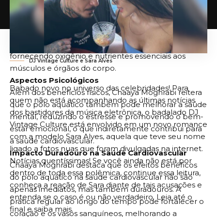
cardiovascular geral.
Melhora da Circulação Sanguínea
O aumento do fluxo sanguíneo durante a prática do
pólo aquático contribui para uma melhor circulação,
fornecendo oxigênio e nutrientes essenciais aos
DJ Vintage Culture e Sara Alves
músculos e órgãos do corpo.
Aspectos Psicológicos
Babado novo no universo das celebridades! Para
Além dos benefícios físicos, Chaaya Moghrabi reitera
quem não está acompanhando as últimas notícias
que o pólo aquático também pode melhorar a saúde
dos bastidores da música eletrônica, o badalado DJ
mental, reduzindo o estresse e promovendo o bem-
Vintage Culture está envolvido em um novo romance
estar emocional, o que indiretamente contribui para
com a modelo Sara Alves, aquela que teve seu nome
a saúde cardiovascular.
ligado a fotos nuas que foram divulgadas na internet.
Impacto Duradouro na Saúde Cardiovascular
Notícias quentíssimas! Se você ainda não está por
Chaaya Moghrabi destaca que os efeitos benéficos
dentro de toda essa polêmica, continue essa leitura,
do pólo aquático na saúde cardiovascular não são
conheça a reação de Sara diante de tais acusações e
apenas imediatos, mas também duradouros. A
entenda se o caso é ou não verdadeiro. Leia até o
prática regular ao longo do tempo pode fortalecer o
final e saiba mais.
coração e os vasos sanguíneos, melhorando a