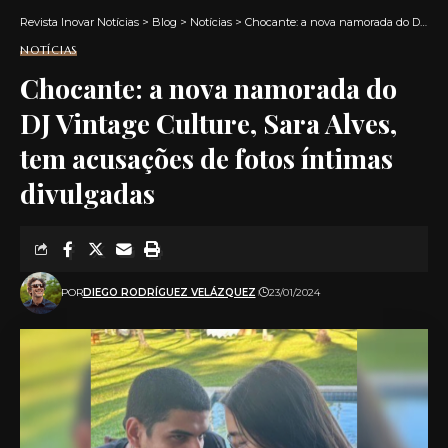
promovam a saúde cardiovascular, o pólo aquático
Revista Inovar Notícias
>
Blog
>
Notícias
>
Chocante: a nova namorada do DJ Vintage Culture, Sara Alves, tem acusações de fotos íntimas divulgadas
se destaca pela sua intensidade e demanda física
NOTÍCIAS
contínua ao longo da partida.
Chocante: a nova namorada do
DJ Vintage Culture, Sara Alves,
tem acusações de fotos íntimas
divulgadas
POR
DIEGO RODRÍGUEZ VELÁZQUEZ
23/01/2024
Chaaya Moghrabi
Efeito na Pressão Arterial
A prática regular de pólo aquático pode ajudar a
reduzir a pressão arterial, o que é crucial para manter
a saúde do coração. Chaaya Moghrabi enfatiza a
importância desse benefício para a saúde