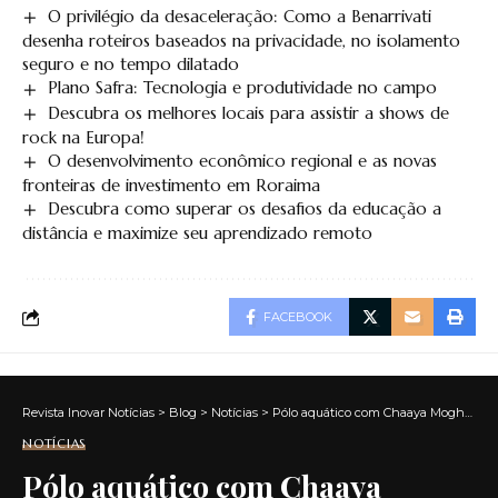
O privilégio da desaceleração: Como a Benarrivati
desenha roteiros baseados na privacidade, no isolamento
seguro e no tempo dilatado
Plano Safra: Tecnologia e produtividade no campo
Descubra os melhores locais para assistir a shows de
rock na Europa!
O desenvolvimento econômico regional e as novas
fronteiras de investimento em Roraima
Descubra como superar os desafios da educação a
distância e maximize seu aprendizado remoto
FACEBOOK
Revista Inovar Notícias
>
Blog
>
Notícias
>
Pólo aquático com Chaaya Moghrabi: como o esporte beneficia a resistência cardiovascular
NOTÍCIAS
Pólo aquático com Chaaya