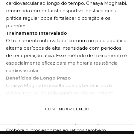
cardiovascular ao longo do tempo. Chaaya Moghrabi,
renomada comentarista esportiva, destaca que a
prática regular pode fortalecer o coração e os
pulmões.
Treinamento Intervalado
O treinamento intervalado, comum no pólo aquático,
alterna períodos de alta intensidade com períodos
de recuperação ativa. Esse método de treinamento é
especialmente eficaz para melhorar a resistência
cardiovascular.
Benefícios de Longo Prazo
Chaaya Moghrabi ressalta que os benefícios da
prática regular de pólo aquático não se limitam
apenas à resistência cardiovascular imediata, mas
também podem reduzir o risco de doenças cardíacas
CONTINUAR LENDO
no futuro.
Comparação com Outros Esportes Aquáticos
Embora outros esportes aquáticos também