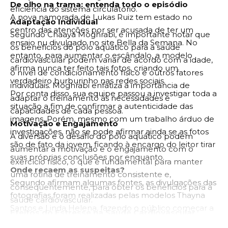
De olho na trama: entenda todo o episódio
eficiência do sistema circulatório.
A nova namorada de Lukas Ruiz tem estado no
Adaptação Individual
centro das atenções por ser acusada de ter um
Segundo Chaaya Moghrabi, é importante notar que
ensaio nu divulgado no site Bella da Semana. No
os benefícios do pólo aquático para a saúde
entanto, para aumentar o escândalo, a modelo
cardiovascular podem variar de acordo com a idade,
afirma nunca ter feito tais fotos, criando um
o nível de condicionamento físico e outros fatores
verdadeiro burburinho nas redes sociais.
individuais. Moghrabi enfatiza a importância de
Por conta disso, sua equipe passou a investigar toda a
adaptar o treinamento às necessidades e
situação a fim de confirmar a autenticidade das
capacidades de cada pessoa.
imagens. Porém, mesmo com um trabalho árduo de
Motivação e Engajamento
investigações, não se pode afirmar ainda se as fotos
A diversão e o desafio do pólo aquático podem
são de fato da jovem, ficando à encargo do leitor tirar
aumentar a motivação e o engajamento com o
suas próprias conclusões por enquanto.
exercício físico, o que é fundamental para manter
Onde recaem as suspeitas?
uma rotina de treinamento consistente e,
Segundo afirmam algumas fontes, as divulgações das
consequentemente, para obter os benefícios para a
fotografias foram realizadas pelas modelos Thayna
saúde cardiovascular.
Santos e Linda Helena, fazendo o público começar a
Efeitos do Estresse na Saúde Cardiovascular
se questionar a veracidade de toda a situação, de
Chaaya Moghrabi ressalta que o estresse crônico