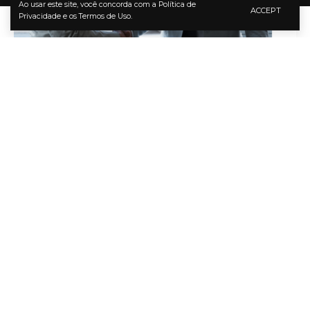
Ao usar este site, você concorda com a Política de
ACCEPT
Privacidade e os Termos de Uso.
Geraldo de Vitto
Conforme Geraldo de Vitto, a crescente preocupação
com a quantidade de resíduos sólidos urbanos (RSU)
gerados diariamente promove a reflexão sobre
práticas que podem ser adotadas para mitigar esse
problema. Diante disso, a reciclagem de vidro surge
como uma solução viável e eficiente, para reduzir o
volume de lixo, e gerar benefícios ambientais e
econômicos. Mas porque é importante apostar na
reciclagem de vidro para a promoção da
sustentabilidade? Leia e descubra!
Quais são os processos de reciclagem de vidro?
A reciclagem de vidro envolve uma série de etapas
que garantem que esse material possa ser reutilizado