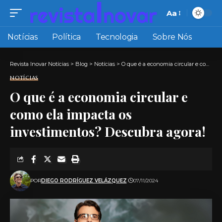
Aa
Font
Resizer
Notícias
Política
Tecnologia
Sobre Nós
Revista Inovar Notícias
>
Blog
>
Notícias
>
O que é a economia circular e como ela impacta os investimentos? Descubra agora!
NOTÍCIAS
O que é a economia circular e
como ela impacta os
investimentos? Descubra agora!
POR
DIEGO RODRÍGUEZ VELÁZQUEZ
07/11/2024