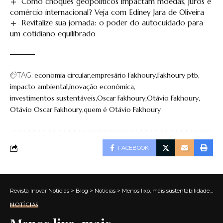
Como choques geopolíticos impactam moedas, juros e
comércio internacional? Veja com Ediney Jara de Oliveira
Revitalize sua jornada: o poder do autocuidado para
um cotidiano equilibrado
TAG:
economia circular
empresário Fakhoury
Fakhoury ptb
impacto ambiental
inovação econômica
investimentos sustentáveis
Oscar Fakhoury
Otávio Fakhoury
Otávio Oscar Fakhoury
quem é Otávio Fakhoury
FACEBOOK
Revista Inovar Notícias
>
Blog
>
Notícias
>
Menos lixo, mais sustentabilidade: confira as razões para apostar na reciclagem de vidro com Geraldo de Vitto!
NOTÍCIAS